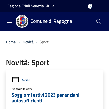
Salta al contenuto principale
Regione Friuli Venezia Giulia
Comune di Ragogna
Home
>
Novità
>
Sport
Novità: Sport
AVVISI
30 MARZO 2022
Soggiorni estivi 2023 per anziani
autosufficienti