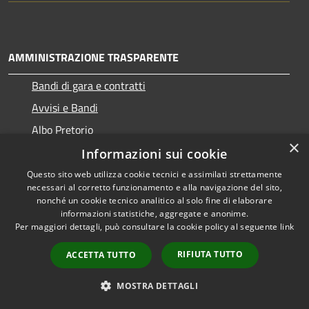
AMMINISTRAZIONE TRASPARENTE
Bandi di gara e contratti
Avvisi e Bandi
Albo Pretorio
×
Informazioni sui cookie
Questo sito web utilizza cookie tecnici e assimilati strettamente
necessari al corretto funzionamento e alla navigazione del sito,
RSS
Copyright © 2026 • Comune di
nonché un cookie tecnico analitico al solo fine di elaborare
Accessibilità
informazioni statistiche, aggregate e anonime.
Ragogna • Powered by
Per maggiori dettagli, può consultare la cookie policy al seguente
link
Privacy
Municipium
Accesso
•
Cookie
redazione
RIFIUTA TUTTO
ACCETTA TUTTO
Mappa del sito
Come ci visita il cittadino
MOSTRA DETTAGLI