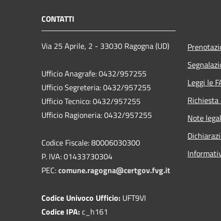
CONTATTI
Via 25 Aprile, 2 - 33030 Ragogna (UD)
Prenotaz
Segnalazi
Ufficio Anagrafe: 0432/957255
Leggi le 
Ufficio Segreteria: 0432/957255
Richiesta 
Ufficio Tecnico: 0432/957255
Ufficio Ragioneria: 0432/957255
Note legal
Dichiarazi
Codice Fiscale: 80006030300
Informati
P. IVA: 01433730304
PEC:
comune.ragogna@certgov.fvg.it
Codice Univoco Ufficio:
UFT9VI
Codice IPA:
c_h161