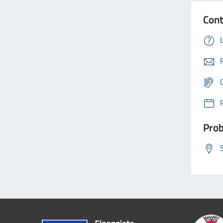
Cont
Prob