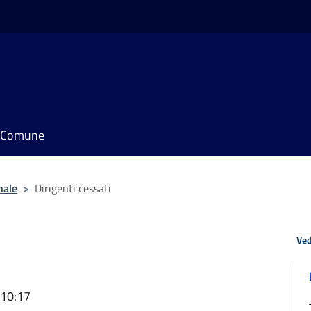
il Comune
nale
>
Dirigenti cessati
Ved
 10:17