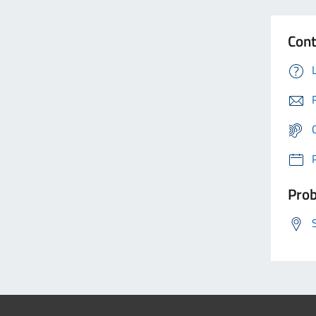
Cont
Prob