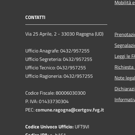
Mobilità e
CONTATTI
Via 25 Aprile, 2 - 33030 Ragogna (UD)
Prenotaz
Segnalazi
Ufficio Anagrafe: 0432/957255
Leggi le 
Ufficio Segreteria: 0432/957255
Richiesta 
Ufficio Tecnico: 0432/957255
Ufficio Ragioneria: 0432/957255
Note legal
Dichiarazi
Codice Fiscale: 80006030300
Informati
P. IVA: 01433730304
PEC:
comune.ragogna@certgov.fvg.it
Codice Univoco Ufficio:
UFT9VI
Codice IPA:
c_h161