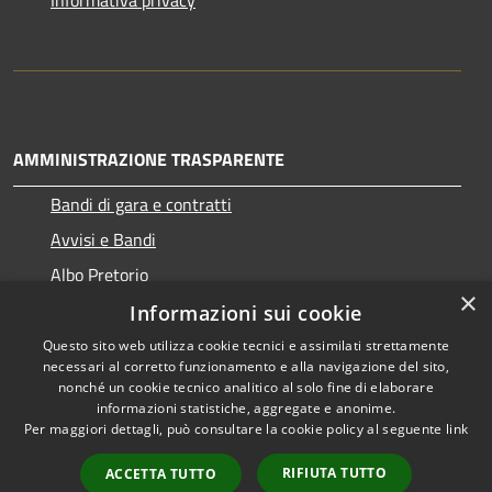
AMMINISTRAZIONE TRASPARENTE
Bandi di gara e contratti
Avvisi e Bandi
Albo Pretorio
×
Informazioni sui cookie
Questo sito web utilizza cookie tecnici e assimilati strettamente
necessari al corretto funzionamento e alla navigazione del sito,
RSS
Copyright © 2026 • Comune di
nonché un cookie tecnico analitico al solo fine di elaborare
Accessibilità
informazioni statistiche, aggregate e anonime.
Ragogna • Powered by
Per maggiori dettagli, può consultare la cookie policy al seguente
link
Privacy
Municipium
Accesso
•
Cookie
redazione
RIFIUTA TUTTO
ACCETTA TUTTO
Mappa del sito