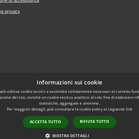
va privacy
Informazioni sui cookie
web utilizza cookie tecnici e assimilati strettamente necessari al corretto fu
azione del sito, nonché un cookie tecnico analitico al solo fine di elaborare i
statistiche, aggregate e anonime.
Per maggiori dettagli, può consultare la cookie policy al seguente
link
RIFIUTA TUTTO
ACCETTA TUTTO
l sito
Copyright © 2026 • Comune d
MOSTRA DETTAGLI