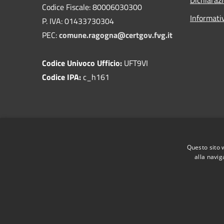
Codice Fiscale: 80006030300
Informati
P. IVA: 01433730304
PEC:
comune.ragogna@certgov.fvg.it
Codice Univoco Ufficio:
UFT9VI
Codice IPA:
c_h161
Questo sito 
alla navig
RSS
Accessibilità
Privacy
Cookie
Mappa de
Come ci visita il cittadino