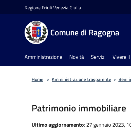
Salta al contenuto principale
Regione Friuli Venezia Giulia
Comune di Ragogna
Amministrazione
Novità
Servizi
Vivere 
Home
>
Amministrazione trasparente
>
Beni i
Patrimonio immobiliare
Ultimo aggiornamento
: 27 gennaio 2023, 1