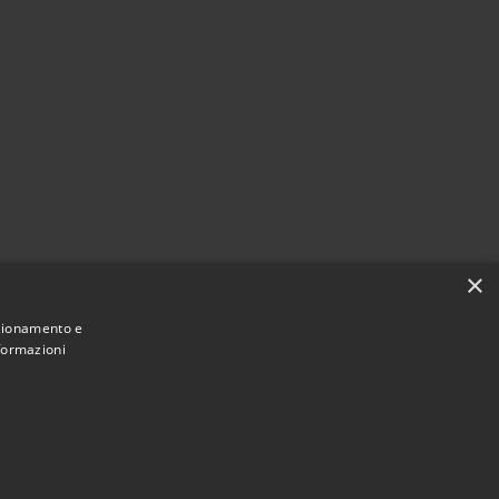
×
nzionamento e
nformazioni
Municipium
Accesso redazione
i Ragogna • Powered by
•