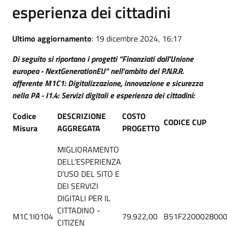
esperienza dei cittadini
Ultimo aggiornamento
: 19 dicembre 2024, 16:17
Di seguito si riportano i progetti “Finanziati dall’Unione
europea - NextGenerationEU” nell’ambito del P.N.R.R.
afferente M1C1: Digitalizzazione, innovazione e sicurezza
nella PA - I1.4: Servizi digitali e esperienza dei cittadini:
Codice
DESCRIZIONE
COSTO
CODICE CUP
Misura
AGGREGATA
PROGETTO
MIGLIORAMENTO
DELL’ESPERIENZA
D’USO DEL SITO E
DEI SERVIZI
DIGITALI PER IL
CITTADINO -
M1C1I0104
79.922,00
B51F220002800
CITIZEN