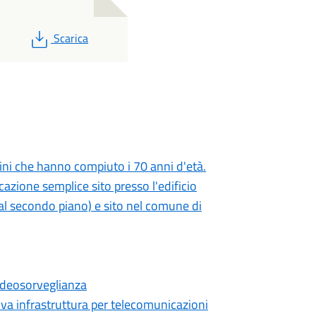
PDF
Scarica
tadini che hanno compiuto i 70 anni d'età.
azione semplice sito presso l'edificio
l secondo piano) e sito nel comune di
ideosorveglianza
 infrastruttura per telecomunicazioni