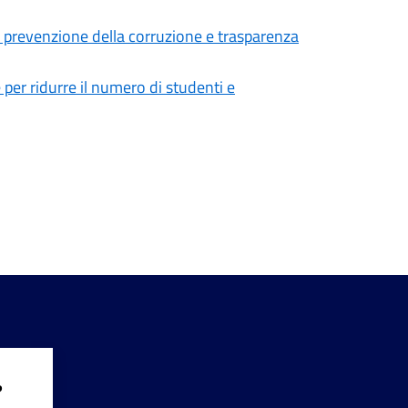
 prevenzione della corruzione e trasparenza
 per ridurre il numero di studenti e
?