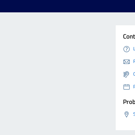
Cont
Prob