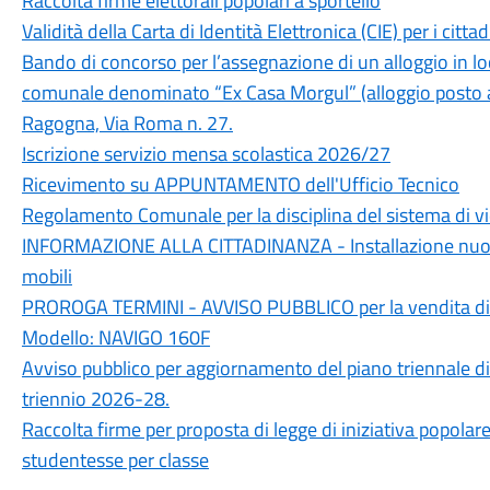
Raccolta firme elettorali popolari a sportello
Validità della Carta di Identità Elettronica (CIE) per i cit
Bando di concorso per l’assegnazione di un alloggio in loc
comunale denominato “Ex Casa Morgul” (alloggio posto a
Ragogna, Via Roma n. 27.
Iscrizione servizio mensa scolastica 2026/27
Ricevimento su APPUNTAMENTO dell'Ufficio Tecnico
Regolamento Comunale per la disciplina del sistema di v
INFORMAZIONE ALLA CITTADINANZA - Installazione nuova
mobili
PROROGA TERMINI - AVVISO PUBBLICO per la vendita di 
Modello: NAVIGO 160F
Avviso pubblico per aggiornamento del piano triennale di
triennio 2026-28.
Raccolta firme per proposta di legge di iniziativa popolare
studentesse per classe