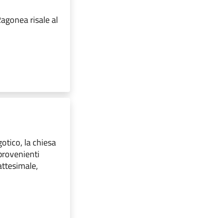
Ragonea risale al
gotico, la chiesa
provenienti
attesimale,