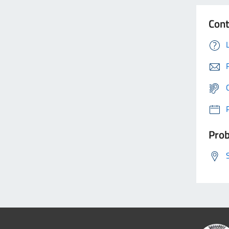
Cont
Prob