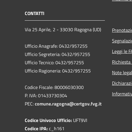
CONTATTI
Via 25 Aprile, 2 - 33030 Ragogna (UD)
Prenotaz
Segnalazi
Ufficio Anagrafe: 0432/957255
Leggi le 
Ufficio Segreteria: 0432/957255
Richiesta 
Ufficio Tecnico: 0432/957255
Ufficio Ragioneria: 0432/957255
Note legal
Dichiarazi
Codice Fiscale: 80006030300
Informati
P. IVA: 01433730304
PEC:
comune.ragogna@certgov.fvg.it
Codice Univoco Ufficio:
UFT9VI
Codice IPA:
c_h161