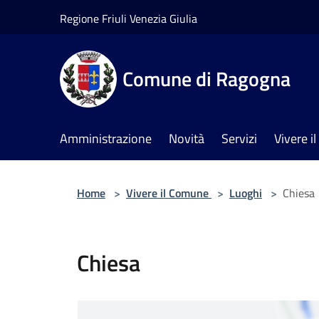
Salta al contenuto principale
Regione Friuli Venezia Giulia
Comune di Ragogna
Amministrazione
Novità
Servizi
Vivere 
Home
>
Vivere il Comune
>
Luoghi
>
Chiesa
Chiesa