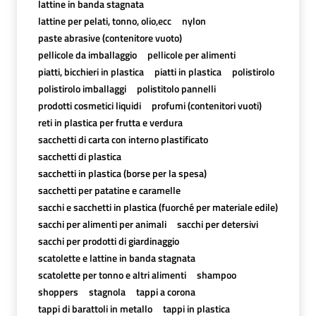
lattine in banda stagnata
lattine per pelati, tonno, olio,ecc
nylon
paste abrasive (contenitore vuoto)
pellicole da imballaggio
pellicole per alimenti
piatti, bicchieri in plastica
piatti in plastica
polistirolo
polistirolo imballaggi
polistitolo pannelli
prodotti cosmetici liquidi
profumi (contenitori vuoti)
reti in plastica per frutta e verdura
sacchetti di carta con interno plastificato
sacchetti di plastica
sacchetti in plastica (borse per la spesa)
sacchetti per patatine e caramelle
sacchi e sacchetti in plastica (fuorché per materiale edile)
sacchi per alimenti per animali
sacchi per detersivi
sacchi per prodotti di giardinaggio
scatolette e lattine in banda stagnata
scatolette per tonno e altri alimenti
shampoo
shoppers
stagnola
tappi a corona
tappi di barattoli in metallo
tappi in plastica