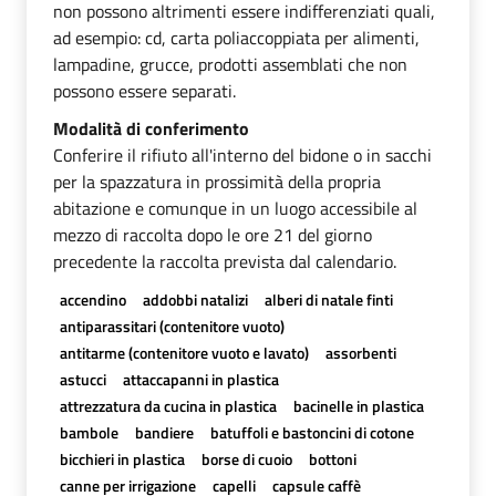
non possono altrimenti essere indifferenziati quali,
ad esempio: cd, carta poliaccoppiata per alimenti,
lampadine, grucce, prodotti assemblati che non
possono essere separati.
Modalità di conferimento
Conferire il rifiuto all'interno del bidone o in sacchi
per la spazzatura in prossimità della propria
abitazione e comunque in un luogo accessibile al
mezzo di raccolta dopo le ore 21 del giorno
precedente la raccolta prevista dal calendario.
accendino
addobbi natalizi
alberi di natale finti
antiparassitari (contenitore vuoto)
antitarme (contenitore vuoto e lavato)
assorbenti
astucci
attaccapanni in plastica
attrezzatura da cucina in plastica
bacinelle in plastica
bambole
bandiere
batuffoli e bastoncini di cotone
bicchieri in plastica
borse di cuoio
bottoni
canne per irrigazione
capelli
capsule caffè