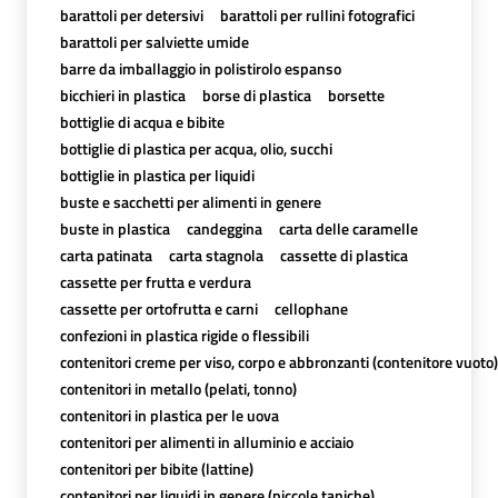
barattoli per detersivi
barattoli per rullini fotografici
barattoli per salviette umide
barre da imballaggio in polistirolo espanso
bicchieri in plastica
borse di plastica
borsette
bottiglie di acqua e bibite
bottiglie di plastica per acqua, olio, succhi
bottiglie in plastica per liquidi
buste e sacchetti per alimenti in genere
buste in plastica
candeggina
carta delle caramelle
carta patinata
carta stagnola
cassette di plastica
cassette per frutta e verdura
cassette per ortofrutta e carni
cellophane
confezioni in plastica rigide o flessibili
contenitori creme per viso, corpo e abbronzanti (contenitore vuoto)
contenitori in metallo (pelati, tonno)
contenitori in plastica per le uova
contenitori per alimenti in alluminio e acciaio
contenitori per bibite (lattine)
contenitori per liquidi in genere (piccole taniche)