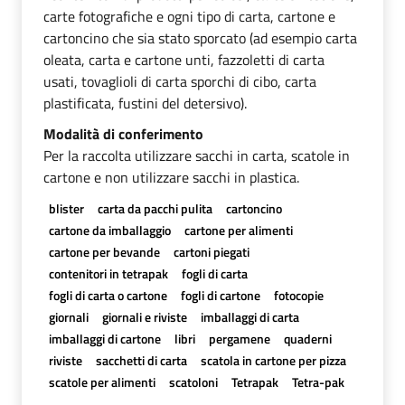
carte fotografiche e ogni tipo di carta, cartone e
cartoncino che sia stato sporcato (ad esempio carta
oleata, carta e cartone unti, fazzoletti di carta
usati, tovaglioli di carta sporchi di cibo, carta
plastificata, fustini del detersivo).
Modalità di conferimento
Per la raccolta utilizzare sacchi in carta, scatole in
cartone e non utilizzare sacchi in plastica.
blister
carta da pacchi pulita
cartoncino
cartone da imballaggio
cartone per alimenti
cartone per bevande
cartoni piegati
contenitori in tetrapak
fogli di carta
fogli di carta o cartone
fogli di cartone
fotocopie
giornali
giornali e riviste
imballaggi di carta
imballaggi di cartone
libri
pergamene
quaderni
riviste
sacchetti di carta
scatola in cartone per pizza
scatole per alimenti
scatoloni
Tetrapak
Tetra-pak