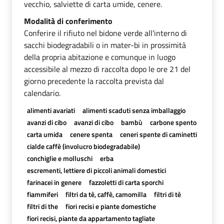
vecchio, salviette di carta umide, cenere.
Modalità di conferimento
Conferire il rifiuto nel bidone verde all'interno di
sacchi biodegradabili o in mater-bi in prossimità
della propria abitazione e comunque in luogo
accessibile al mezzo di raccolta dopo le ore 21 del
giorno precedente la raccolta prevista dal
calendario.
alimenti avariati
alimenti scaduti senza imballaggio
avanzi di cibo
avanzi di cibo
bambù
carbone spento
carta umida
cenere spenta
ceneri spente di caminetti
cialde caffè (involucro biodegradabile)
conchiglie e molluschi
erba
escrementi, lettiere di piccoli animali domestici
farinacei in genere
fazzoletti di carta sporchi
fiammiferi
filtri da tè, caffè, camomilla
filtri di tè
filtri di the
fiori recisi e piante domestiche
fiori recisi, piante da appartamento tagliate