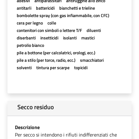
adesivi
antiparassitari
antiruggine allo zinco
antitarli
battericidi
bianchetti e trieline
bombolette spray (con gas infiammabile, con CFC)
cera per legno
colle
contenitori con simboli o lettere T/F
diluenti
diserbanti
insetticidi
isolanti
mastici
petrolio bianco
pile a bottone (per calcolatrici, orologi, ecc.)
pile a stilo (per torce, radio, ecc.)
smacchiatori
solventi
tintura per scarpe
topicidi
Secco residuo
Descrizione
Per secco si intendono i rifiuti indifferenziati che