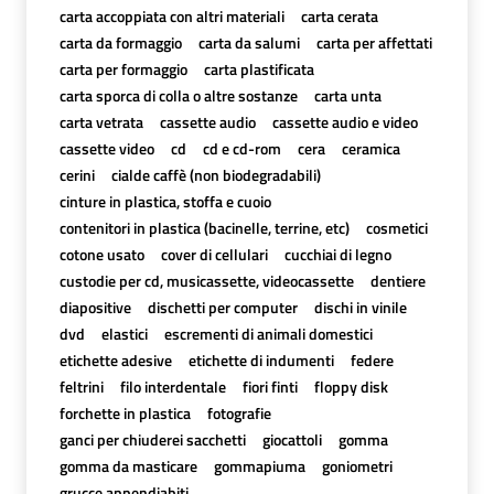
carta accoppiata con altri materiali
carta cerata
carta da formaggio
carta da salumi
carta per affettati
carta per formaggio
carta plastificata
carta sporca di colla o altre sostanze
carta unta
carta vetrata
cassette audio
cassette audio e video
cassette video
cd
cd e cd-rom
cera
ceramica
cerini
cialde caffè (non biodegradabili)
cinture in plastica, stoffa e cuoio
contenitori in plastica (bacinelle, terrine, etc)
cosmetici
cotone usato
cover di cellulari
cucchiai di legno
custodie per cd, musicassette, videocassette
dentiere
diapositive
dischetti per computer
dischi in vinile
dvd
elastici
escrementi di animali domestici
etichette adesive
etichette di indumenti
federe
feltrini
filo interdentale
fiori finti
floppy disk
forchette in plastica
fotografie
ganci per chiuderei sacchetti
giocattoli
gomma
gomma da masticare
gommapiuma
goniometri
grucce appendiabiti