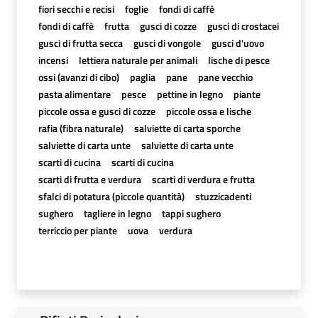
fiori secchi e recisi
foglie
fondi di caffè
fondi di caffè
frutta
gusci di cozze
gusci di crostacei
gusci di frutta secca
gusci di vongole
gusci d'uovo
incensi
lettiera naturale per animali
lische di pesce
ossi (avanzi di cibo)
paglia
pane
pane vecchio
pasta alimentare
pesce
pettine in legno
piante
piccole ossa e gusci di cozze
piccole ossa e lische
rafia (fibra naturale)
salviette di carta sporche
salviette di carta unte
salviette di carta unte
scarti di cucina
scarti di cucina
scarti di frutta e verdura
scarti di verdura e frutta
sfalci di potatura (piccole quantità)
stuzzicadenti
sughero
tagliere in legno
tappi sughero
terriccio per piante
uova
verdura