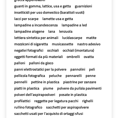
guanti in gomma, lattice, usa e getta
guarnizioni
insetticidi per uso domestico (barattoli vuoti)
lacci per scarpe
lamette usa e getta
lampadine a incandescenza
lampadine a led
lampadine alogene
lana
lenzuola
lettiera sintetica per animali
lucidascarpe
matite
mozziconi di sigaretta
musicassette
nastro adesivo
negativi fotografici
occhiali
occhiali (montatura)
oggetti formati da più materiali
ombrelli
ovatta
palloni
palloni da gioco
panni elettrostatici per la polvere
pannolini
peli
pellicola fotografica
peluche
pennarelli
penne
pennelli
pettine in plastica
piastrine per zanzare
piatti in plastica
piume
polvere da pulizia pavimenti
polveri dell'aspirapoolveri
posate in plastica
profilattici
reggette per legatura pacchi
righelli
rullino fotografico
sacchetti per aspirapolvere
sacchetti usati per l’acquisto di ortaggi sfusi