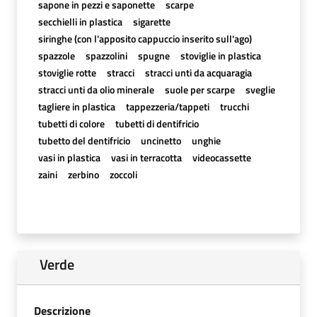
sapone in pezzi e saponette
scarpe
secchielli in plastica
sigarette
siringhe (con l'apposito cappuccio inserito sull'ago)
spazzole
spazzolini
spugne
stoviglie in plastica
stoviglie rotte
stracci
stracci unti da acquaragia
stracci unti da olio minerale
suole per scarpe
sveglie
tagliere in plastica
tappezzeria/tappeti
trucchi
tubetti di colore
tubetti di dentifricio
tubetto del dentifricio
uncinetto
unghie
vasi in plastica
vasi in terracotta
videocassette
zaini
zerbino
zoccoli
Verde
Descrizione