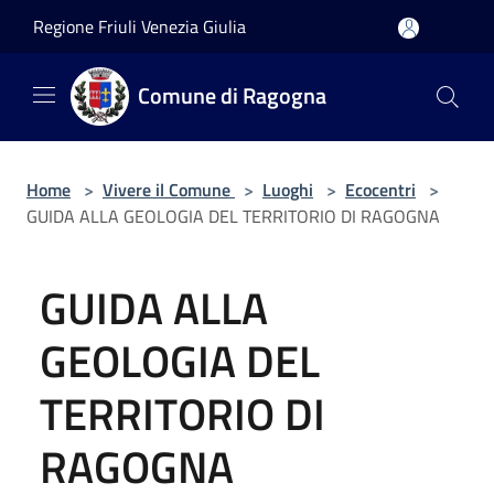
Salta al contenuto principale
Regione Friuli Venezia Giulia
Comune di Ragogna
Home
>
Vivere il Comune
>
Luoghi
>
Ecocentri
>
GUIDA ALLA GEOLOGIA DEL TERRITORIO DI RAGOGNA
GUIDA ALLA
GEOLOGIA DEL
TERRITORIO DI
RAGOGNA