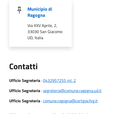
Municipio di
Ragogna
Via XXV Aprile, 2,
33030 San Giacomo
UD, Italia
Utili
Contatti
Ufficio Segreteria
:
0432957255 int. 2
Ufficio Segreteria
:
segreteria@comune.ragogna.ud.it
Ufficio Segreteria
:
comune.ragogna@certgov.fvg.it