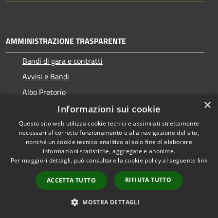
AMMINISTRAZIONE TRASPARENTE
Bandi di gara e contratti
Avvisi e Bandi
Albo Pretorio
×
Informazioni sui cookie
Questo sito web utilizza cookie tecnici e assimilati strettamente
necessari al corretto funzionamento e alla navigazione del sito,
RSS
Copyright © 2026 • Comune di
nonché un cookie tecnico analitico al solo fine di elaborare
Accessibilità
informazioni statistiche, aggregate e anonime.
Ragogna • Powered by
Per maggiori dettagli, può consultare la cookie policy al seguente
link
Privacy
Municipium
Accesso
•
Cookie
redazione
RIFIUTA TUTTO
ACCETTA TUTTO
Mappa del sito
Come ci visita il cittadino
MOSTRA DETTAGLI