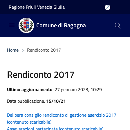
Salta al contenuto principale
Regione Friuli Venezia Giulia
Comune di Ragogna
Home
>
Rendiconto 2017
Rendiconto 2017
Ultimo aggiornamento
: 27 gennaio 2023, 10:29
Data pubblicazione:
15/10/21
Delibera consiglio rendiconto di gestione esercizio 2017
(contenuto scaricabile)
Asseverazioni partecipate (contenuto scaricabile)