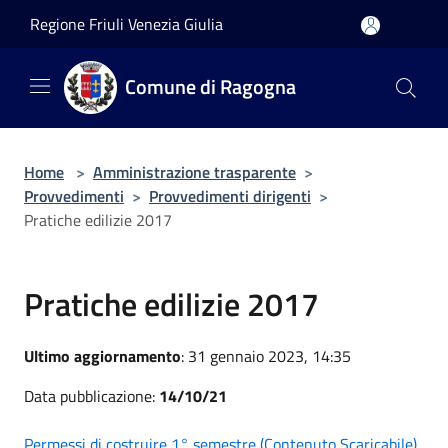
Salta al contenuto principale
Regione Friuli Venezia Giulia
Comune di Ragogna
Home
>
Amministrazione trasparente
>
Provvedimenti
>
Provvedimenti dirigenti
>
Pratiche edilizie 2017
Pratiche edilizie 2017
Ultimo aggiornamento
: 31 gennaio 2023, 14:35
Data pubblicazione:
14/10/21
Permessi di costruire 1° semestre (Contenuto Scaricabile)