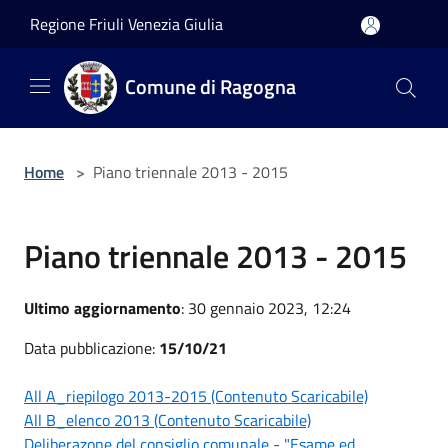
Salta al contenuto principale
Regione Friuli Venezia Giulia
Comune di Ragogna
Home
>
Piano triennale 2013 - 2015
Piano triennale 2013 - 2015
Ultimo aggiornamento
: 30 gennaio 2023, 12:24
Data pubblicazione:
15/10/21
All A_riepilogo 2013-2015 (Contenuto Scaricabile)
All B_elenco 2013 (Contenuto Scaricabile)
Deliberazone del consiglio comunale - "Esame ed