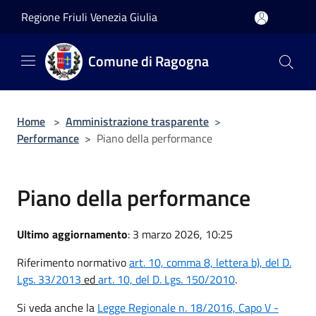
Salta al contenuto principale
Regione Friuli Venezia Giulia
Comune di Ragogna
Home
>
Amministrazione trasparente
>
Performance
>
Piano della performance
Piano della performance
Ultimo aggiornamento
: 3 marzo 2026, 10:25
Riferimento normativo
art. 10, comma 8, lettera b), del D.
Lgs. 33/2013
ed
art. 10, del D. Lgs. 150/2010
.
Si veda anche la
Legge Regionale n. 18/2016, Capo V -