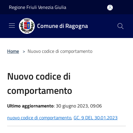
Salta al contenuto principale
Regione Friuli Venezia Giulia
Comune di Ragogna
Home
>
Nuovo codice di comportamento
Nuovo codice di
comportamento
Ultimo aggiornamento
: 30 giugno 2023, 09:06
nuovo codice di comportamento
,
GC. 9 DEL 30.01.2023