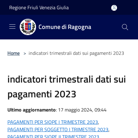
Salta al contenuto principale
Regione Friuli Venezia Giulia
Comune di Ragogna
Home
>
indicatori trimestrali dati sui pagamenti 2023
indicatori trimestrali dati sui
pagamenti 2023
Ultimo aggiornamento
: 17 maggio 2024, 09:44
PAGAMENTI PER SIOPE I TRIMESTRE 2023
,
PAGAMENTI PER SOGGETTO I TRIMESTRE 2023
,
PAGAMENTI PER SIOPE II TRIMESTRE 2023
,