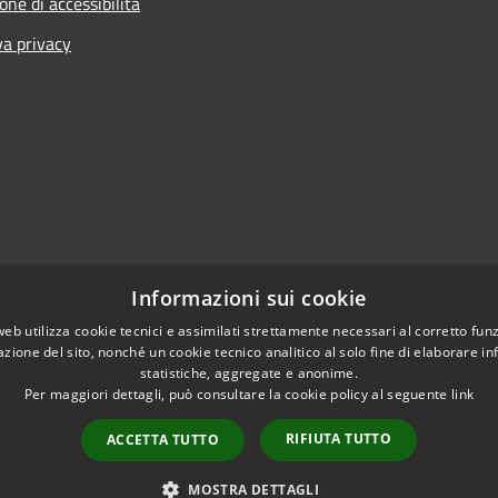
one di accessibilità
va privacy
Informazioni sui cookie
web utilizza cookie tecnici e assimilati strettamente necessari al corretto fu
azione del sito, nonché un cookie tecnico analitico al solo fine di elaborare i
statistiche, aggregate e anonime.
Per maggiori dettagli, può consultare la cookie policy al seguente
link
RIFIUTA TUTTO
ACCETTA TUTTO
l sito
Copyright © 2026 • Comune d
MOSTRA DETTAGLI