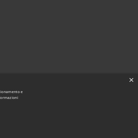
×
nzionamento e
nformazioni
Municipium
Accesso redazione
i Ragogna • Powered by
•