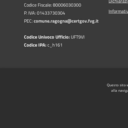
Dichiarazi
Codice Fiscale: 80006030300
Informati
P. IVA: 01433730304
PEC:
comune.ragogna@certgov.fvg.it
Codice Univoco Ufficio:
UFT9VI
Codice IPA:
c_h161
Questo sito 
alla navig
RSS
Accessibilità
Privacy
Cookie
Mappa de
Come ci visita il cittadino