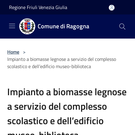
Salta al contenuto principale
Regione Friuli Venezia Giulia
Comune di Ragogna
Home
>
Impianto a biomasse legnose a servizio del complesso
scolastico e dell’edificio museo-biblioteca
Impianto a biomasse legnose
a servizio del complesso
scolastico e dell’edificio
museo-biblioteca