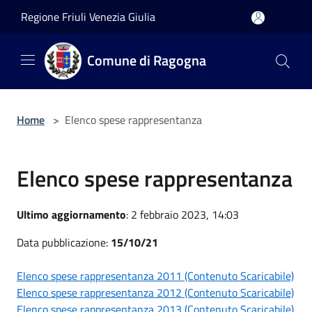
Salta al contenuto principale
Regione Friuli Venezia Giulia
Comune di Ragogna
Home
>
Elenco spese rappresentanza
Elenco spese rappresentanza
Ultimo aggiornamento
: 2 febbraio 2023, 14:03
Data pubblicazione:
15/10/21
Elenco spese rappresentanza 2011 (Contenuto Scaricabile)
Elenco spese rappresentanza 2012 (Contenuto Scaricabile)
Elenco spese rappresentanza 2013 (Contenuto Scaricabile)