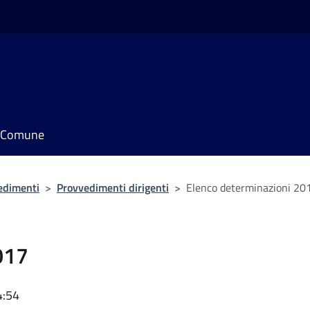
il Comune
edimenti
>
Provvedimenti dirigenti
>
Elenco determinazioni 20
017
4:54