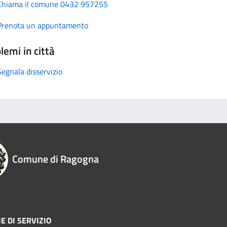
Chiama il comune 0432 957255
Prenota un appuntamento
lemi in città
Segnala disservizio
Comune di Ragogna
E DI SERVIZIO