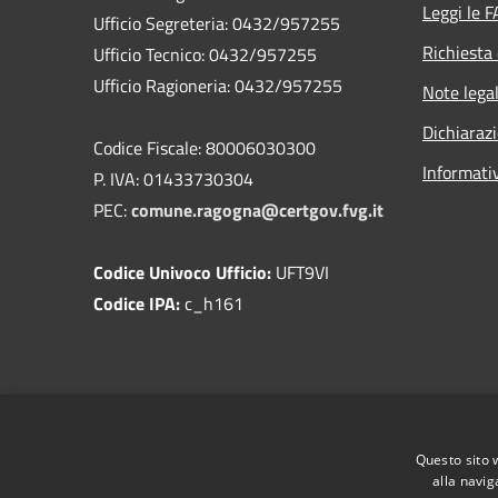
Leggi le 
Ufficio Segreteria: 0432/957255
Richiesta 
Ufficio Tecnico: 0432/957255
Ufficio Ragioneria: 0432/957255
Note legal
Dichiarazi
Codice Fiscale: 80006030300
Informati
P. IVA: 01433730304
PEC:
comune.ragogna@certgov.fvg.it
Codice Univoco Ufficio:
UFT9VI
Codice IPA:
c_h161
Questo sito 
alla navig