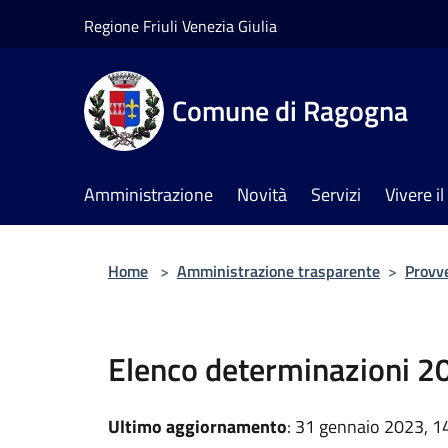
Salta al contenuto principale
Regione Friuli Venezia Giulia
Comune di Ragogna
Amministrazione
Novità
Servizi
Vivere 
Home
>
Amministrazione trasparente
>
Provv
Elenco determinazioni 2
Ultimo aggiornamento
: 31 gennaio 2023, 1