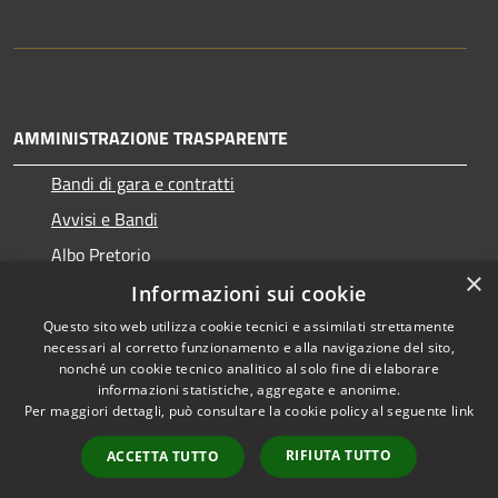
AMMINISTRAZIONE TRASPARENTE
Bandi di gara e contratti
Avvisi e Bandi
Albo Pretorio
×
Informazioni sui cookie
Questo sito web utilizza cookie tecnici e assimilati strettamente
necessari al corretto funzionamento e alla navigazione del sito,
RSS
Copyright © 2026 • Comune di
nonché un cookie tecnico analitico al solo fine di elaborare
Accessibilità
informazioni statistiche, aggregate e anonime.
Ragogna • Powered by
Per maggiori dettagli, può consultare la cookie policy al seguente
link
Privacy
Municipium
Accesso
•
Cookie
redazione
RIFIUTA TUTTO
ACCETTA TUTTO
Mappa del sito