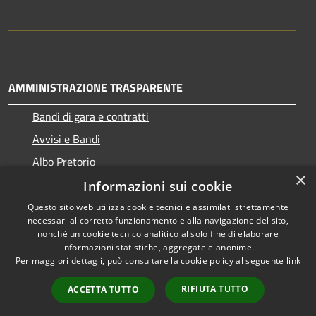
AMMINISTRAZIONE TRASPARENTE
Bandi di gara e contratti
Avvisi e Bandi
Albo Pretorio
×
Informazioni sui cookie
Questo sito web utilizza cookie tecnici e assimilati strettamente
necessari al corretto funzionamento e alla navigazione del sito,
RSS
Copyright © 2026 • Comune di
nonché un cookie tecnico analitico al solo fine di elaborare
Accessibilità
informazioni statistiche, aggregate e anonime.
Ragogna • Powered by
Per maggiori dettagli, può consultare la cookie policy al seguente
link
Privacy
Municipium
Accesso
•
Cookie
redazione
RIFIUTA TUTTO
ACCETTA TUTTO
Mappa del sito