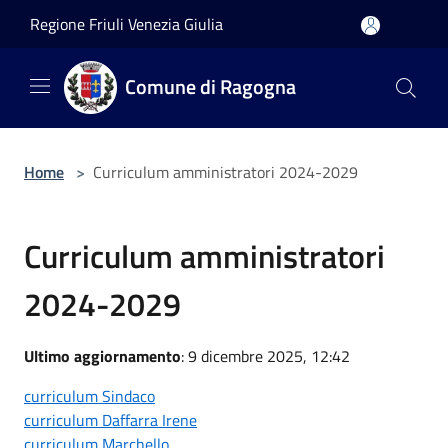
Salta al contenuto principale
Regione Friuli Venezia Giulia
Comune di Ragogna
Home
>
Curriculum amministratori 2024-2029
Curriculum amministratori
2024-2029
Ultimo aggiornamento
: 9 dicembre 2025, 12:42
curriculum Sindaco
curriculum Daffarra Irene
curriculum Marchello