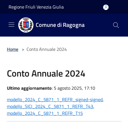
Salta al contenuto principale
Regione Friuli Venezia Giulia
Comune di Ragogna
Home
>
Conto Annuale 2024
Conto Annuale 2024
Ultimo aggiornamento
: 5 agosto 2025, 17:10
modello_2024_C_5871_1_REFR_signed-signed
,
modello_SICI_2024_C_5871_1_REFR_T43
,
modello_2024_C_5871_1_REFR_T15