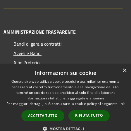
AMMINISTRAZIONE TRASPARENTE
Bandi di gara e contratti
Avvisi e Bandi
Albo Pretorio
×
Informazioni sui cookie
Questo sito web utilizza cookie tecnici e assimilati strettamente
necessari al corretto funzionamento e alla navigazione del sito,
RSS
Copyright © 2026 • Comune di
nonché un cookie tecnico analitico al solo fine di elaborare
Accessibilità
informazioni statistiche, aggregate e anonime.
Ragogna • Powered by
Per maggiori dettagli, può consultare la cookie policy al seguente
link
Privacy
Municipium
Accesso
•
Cookie
redazione
RIFIUTA TUTTO
ACCETTA TUTTO
Mappa del sito
Come ci visita il cittadino
MOSTRA DETTAGLI