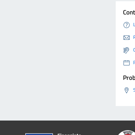
Cont
Prob