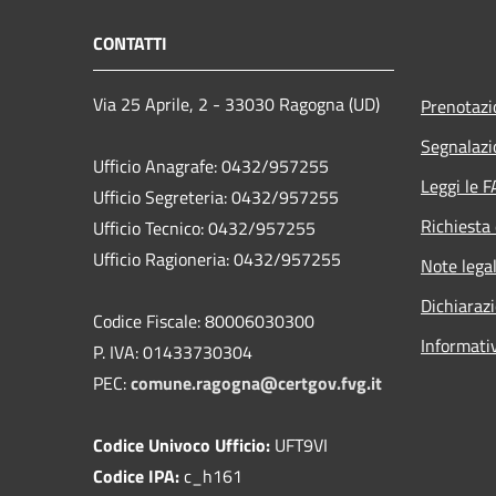
CONTATTI
Via 25 Aprile, 2 - 33030 Ragogna (UD)
Prenotaz
Segnalazi
Ufficio Anagrafe: 0432/957255
Leggi le 
Ufficio Segreteria: 0432/957255
Richiesta 
Ufficio Tecnico: 0432/957255
Ufficio Ragioneria: 0432/957255
Note legal
Dichiarazi
Codice Fiscale: 80006030300
Informati
P. IVA: 01433730304
PEC:
comune.ragogna@certgov.fvg.it
Codice Univoco Ufficio:
UFT9VI
Codice IPA:
c_h161