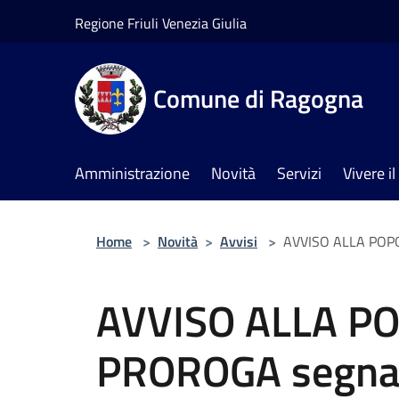
Salta al contenuto principale
Regione Friuli Venezia Giulia
Comune di Ragogna
Amministrazione
Novità
Servizi
Vivere 
Home
>
Novità
>
Avvisi
>
AVVISO ALLA POPOL
AVVISO ALLA P
PROROGA segnala