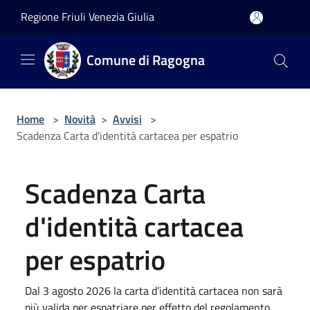
Salta al contenuto principale
Regione Friuli Venezia Giulia
Comune di Ragogna
Home
>
Novità
>
Avvisi
>
Scadenza Carta d'identità cartacea per espatrio
Scadenza Carta
d'identità cartacea
per espatrio
Dal 3 agosto 2026 la carta d’identità cartacea non sarà
più valida per espatriare per effetto del regolamento