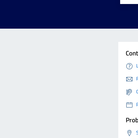
Cont
Prob