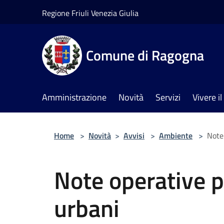
Salta al contenuto principale
Regione Friuli Venezia Giulia
Comune di Ragogna
Amministrazione
Novità
Servizi
Vivere 
Home
>
Novità
>
Avvisi
>
Ambiente
>
Note 
Note operative pe
urbani