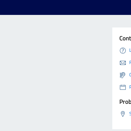
Cont
Prob