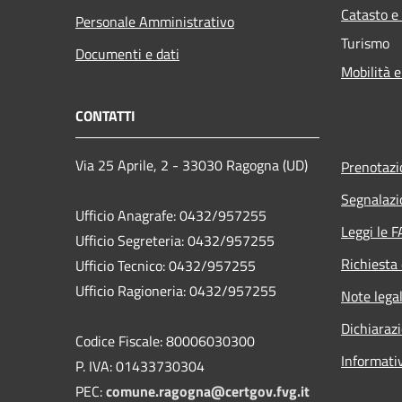
Catasto e
Personale Amministrativo
Turismo
Documenti e dati
Mobilità e
CONTATTI
Via 25 Aprile, 2 - 33030 Ragogna (UD)
Prenotaz
Segnalazi
Ufficio Anagrafe: 0432/957255
Leggi le 
Ufficio Segreteria: 0432/957255
Richiesta 
Ufficio Tecnico: 0432/957255
Ufficio Ragioneria: 0432/957255
Note legal
Dichiarazi
Codice Fiscale: 80006030300
Informati
P. IVA: 01433730304
PEC:
comune.ragogna@certgov.fvg.it