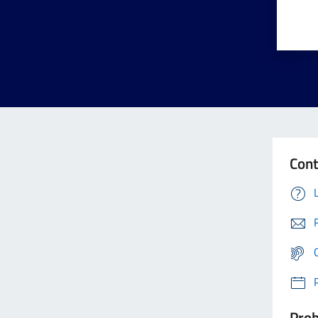
Cont
Prob