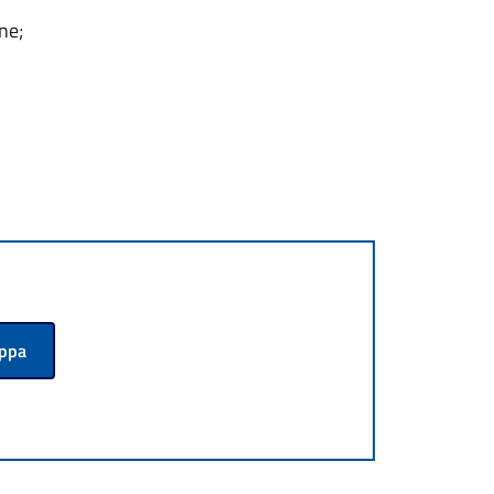
ne;
appa