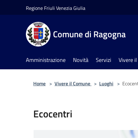
Salta al contenuto principale
Regione Friuli Venezia Giulia
Comune di Ragogna
Amministrazione
Novità
Servizi
Vivere 
Home
>
Vivere il Comune
>
Luoghi
>
Ecocent
Ecocentri