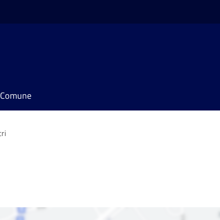
il Comune
ri