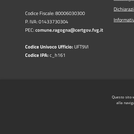
Dichiarazi
Codice Fiscale: 80006030300
Informati
P. IVA: 01433730304
PEC:
comune.ragogna@certgov.fvg.it
Codice Univoco Ufficio:
UFT9VI
Codice IPA:
c_h161
Questo sito 
alla navig
RSS
Accessibilità
Privacy
Cookie
Mappa de