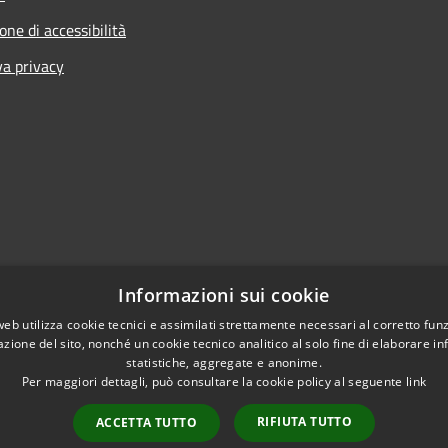
one di accessibilità
va privacy
Informazioni sui cookie
web utilizza cookie tecnici e assimilati strettamente necessari al corretto fu
azione del sito, nonché un cookie tecnico analitico al solo fine di elaborare i
statistiche, aggregate e anonime.
Per maggiori dettagli, può consultare la cookie policy al seguente
link
RIFIUTA TUTTO
ACCETTA TUTTO
l sito
Copyright © 2026 • Comune d