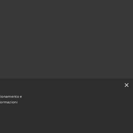
×
nzionamento e
nformazioni
Municipium
Accesso redazione
i Ragogna • Powered by
•