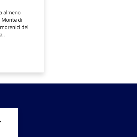
ta almeno
l Monte di
 morenici del
a..
?