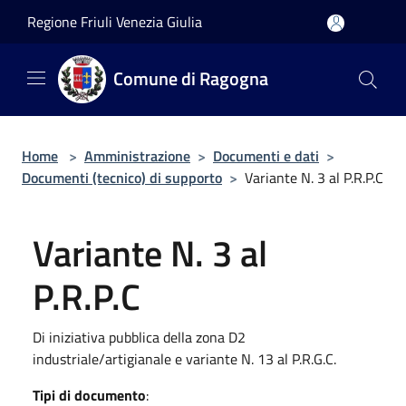
Salta al contenuto principale
Regione Friuli Venezia Giulia
Comune di Ragogna
Home
>
Amministrazione
>
Documenti e dati
>
Documenti (tecnico) di supporto
>
Variante N. 3 al P.R.P.C
Variante N. 3 al
P.R.P.C
Di iniziativa pubblica della zona D2
industriale/artigianale e variante N. 13 al P.R.G.C.
Tipi di documento
: