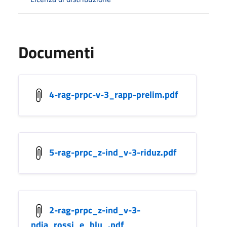
Documenti
4-rag-prpc-v-3_rapp-prelim.pdf
5-rag-prpc_z-ind_v-3-riduz.pdf
2-rag-prpc_z-ind_v-3-
ndia_rossi_e_blu_.pdf