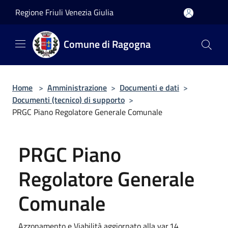
Salta al contenuto principale
Regione Friuli Venezia Giulia
Comune di Ragogna
Home
>
Amministrazione
>
Documenti e dati
>
Documenti (tecnico) di supporto
>
PRGC Piano Regolatore Generale Comunale
PRGC Piano
Regolatore Generale
Comunale
Azzonamento e Viabilità aggiornato alla var.14